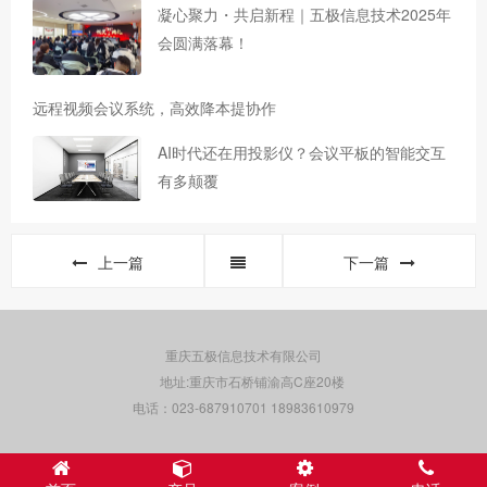
凝心聚力・共启新程｜五极信息技术2025年
会圆满落幕！
远程视频会议系统，高效降本提协作
AI时代还在用投影仪？会议平板的智能交互
有多颠覆
上一篇
下一篇
重庆五极信息技术有限公司
地址:重庆市石桥铺渝高C座20楼
电话：023-687910701 18983610979